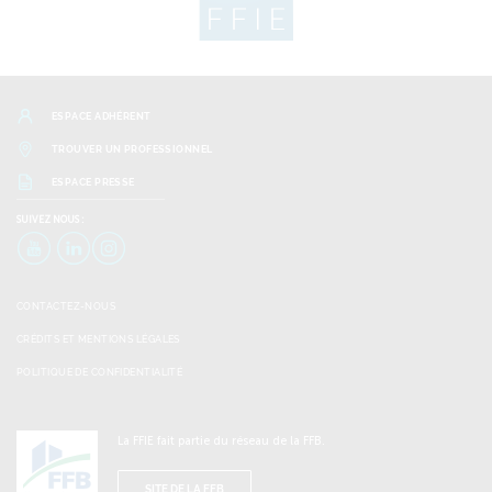
ESPACE ADHÉRENT
TROUVER UN PROFESSIONNEL
ESPACE PRESSE
SUIVEZ
NOUS :
YouTube
LinkedIn
Instagram
CONTACTEZ-NOUS
CRÉDITS ET MENTIONS LÉGALES
POLITIQUE DE CONFIDENTIALITÉ
La FFIE fait partie du réseau de la FFB.
SITE DE LA FFB