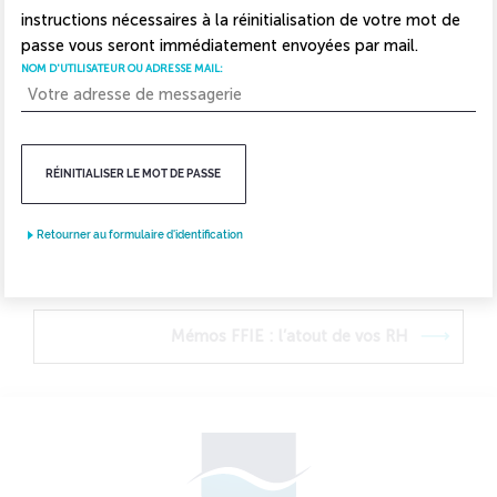
cybersécurité, de la relation client et de la formation.
instructions nécessaires à la réinitialisation de votre mot de
passe vous seront immédiatement envoyées par mail.
Une matinale à ne rater sous aucun prétexte !
NOM D'UTILISATEUR OU ADRESSE MAIL:
Inscription sur sur le lien LinKedIn
RÉINITIALISER LE MOT DE PASSE
Retourner au formulaire d'identification
Inscrivez-vous au Grand circuit des électriciens
!
Mémos FFIE : l’atout de vos RH