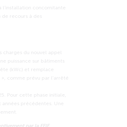
à l’installation concomitante
n de recours à des
es charges du nouvel appel
enne puissance sur bâtiments
crête (kWc) et remplace
t », comme prévu par l’arrêté
. Pour cette phase initiale,
ux années précédentes. Une
tement.
entivement par la FFIE