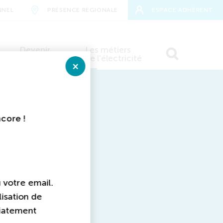
NNEL
PRÉSENCE RÉGIONALE
ESPACE ADHÉRENT
Devenir
Les métiers
adhérent
de l'électricité
Fermer
E
RECHERCHER
aires
ncore !
u votre email.
lisation de
diatement