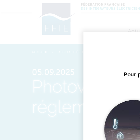
FÉDÉRATION FRANÇAISE
DES INTÉGRATEURS ÉLECTRICIE
Actu
et é
ACCUEIL
ACTUALITÉS ET ÉVÈNEMENTS
ACTUALI
Miss
05.09.2025
Pour p
Photovoltaïqu
réglementati