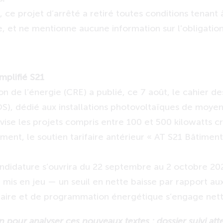
 ce projet d’arrêté a retiré toutes conditions tenant 
, et ne mentionne aucune information sur l'obligatio
mplifié S21
n de l’énergie (CRE) a publié, ce 7 août, le cahier d
(AOS), dédié aux installations photovoltaïques de moy
 vise les projets compris entre 100 et 500 kilowatts 
ment, le soutien tarifaire antérieur « AT S21 Bâtimen
didature s’ouvrira du 22 septembre au 2 octobre 2025
mis en jeu — un seuil en nette baisse par rapport a
taire et de programmation énergétique s’engage net
 pour analyser ces nouveaux textes : dossier suivi att