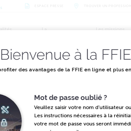
ESPACE PRESSE
TROUVER UN PROFESSIO
NS
alités
La
Les missions
vènements
documentation
de la FFIE
Bienvenue à la FFI
TÉS
PHOTOVOLTAÏQUE : NOUVELLES…
ions et valeurs
Métiers et formations
Actualités
Organisation
Évènements
Vidéos
Nos parten
rofiter des avantages de la FFIE en ligne et plus e
e : nouvelles
ons
Mot de passe oublié ?
Veuillez saisir votre nom d'utilisateur o
Les instructions nécessaires à la réinitia
votre mot de passe vous seront immé