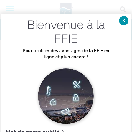
Bienvenue à la
Menu
ACCUEIL
LA DOCUMENTATION
Fer
FFIE
Pour profiter des avantages de la FFIE en
Réinitialiser
Filtrer par :
ligne et plus encore !
Courants forts
Sûreté / Sécurité Incendie
Vie de l'entreprise
Bâtiments connectés
Performance énergétique
Mot de passe oublié ?