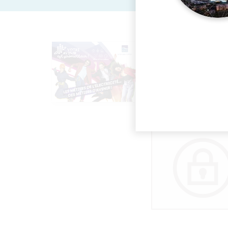
Une brochure 
un public étu
DERNIÈRE MISE À