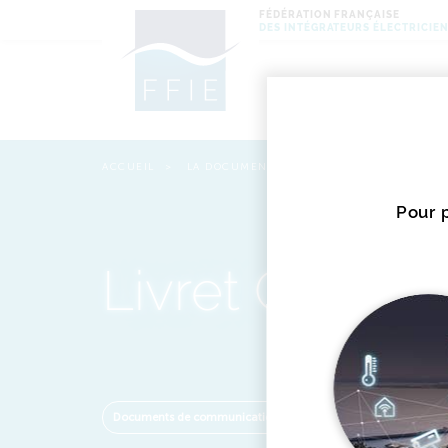
FÉDÉRATION FRANÇAISE
DES INTÉGRATEURS ÉLECTRICIE
Actu
et é
ACCUEIL
LA DOCUMENTATION
LIVRET CAMPAGN
Miss
Pour p
Livret Campa
Documents de communication
Ressources humaines / C