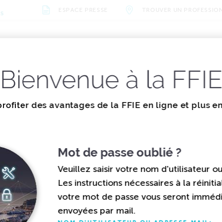
ESPACE PRESSE
TROUVER UN PROFESSIO
NS
alités
La
Les missions
vènements
documentation
de la FFIE
Bienvenue à la FFI
E JEUNES
ions et valeurs
Métiers et formations
Actualités
Organisation
Évènements
Vidéos
Nos parten
rofiter des avantages de la FFIE en ligne et plus e
gne jeunes
Mot de passe oublié ?
Veuillez saisir votre nom d'utilisateur o
Les instructions nécessaires à la réinitia
votre mot de passe vous seront immé
ompétences
envoyées par mail.