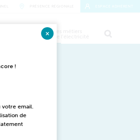
NNEL
PRÉSENCE RÉGIONALE
ESPACE ADHÉRENT
Devenir
Les métiers
adhérent
de l'électricité
Fermer
E
RECHERCHER
aires
ncore !
u votre email.
lisation de
diatement