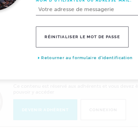
NOM D'UTILISATEUR OU ADRESSE MAIL:
complète pour présenter les différents mét
RÉINITIALISER LE MOT DE PASSE
diant
Retourner au formulaire d'identification
 JOUR:
11/09/2024
Ce contenu est réservé aux adhérents et vous devez 
pouvoir y accéder
DEVENIR ADHÉRENT
CONNEXION