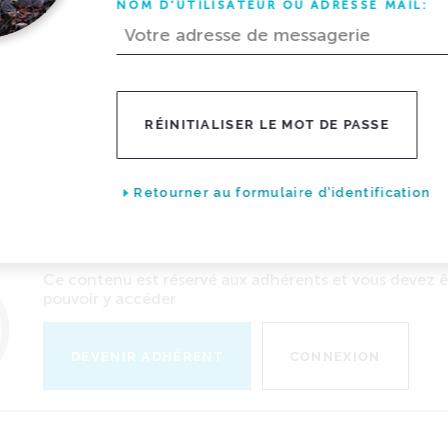
NOM D'UTILISATEUR OU ADRESSE MAIL:
nsacré à l'éclairage et à la cybersécurit
RÉINITIALISER LE MOT DE PASSE
a Journée des Présidents 2025.
Retourner au formulaire d'identification
 JOUR:
20/10/2025
Ce contenu est réservé aux adhérents et vous devez 
pouvoir y accéder
DEVENIR ADHÉRENT
CONNEXION