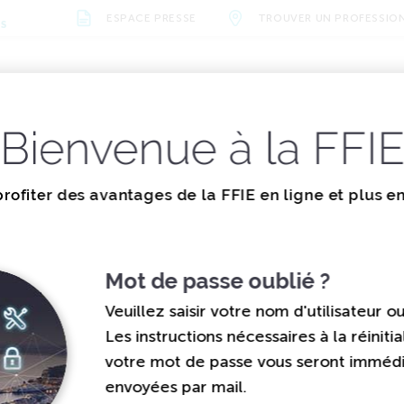
ESPACE PRESSE
TROUVER UN PROFESSIO
NS
alités
La
Les missions
vènements
documentation
de la FFIE
Bienvenue à la FFI
CTRICIENS 957 - JE OCTOBRE 2025
ions et valeurs
Métiers et formations
Actualités
Organisation
Évènements
Vidéos
Nos parten
rofiter des avantages de la FFIE en ligne et plus e
ectriciens 957 - J
Mot de passe oublié ?
Veuillez saisir votre nom d'utilisateur o
Les instructions nécessaires à la réinitia
votre mot de passe vous seront immé
envoyées par mail.