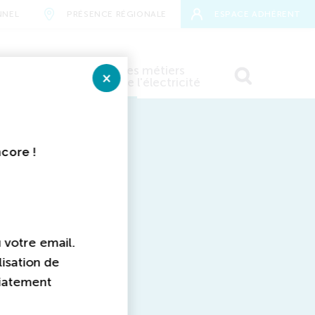
NNEL
PRÉSENCE RÉGIONALE
ESPACE ADHÉRENT
Devenir
Les métiers
adhérent
de l'électricité
Fermer
E
RECHERCHER
aires
ncore !
E
u votre email.
lisation de
diatement