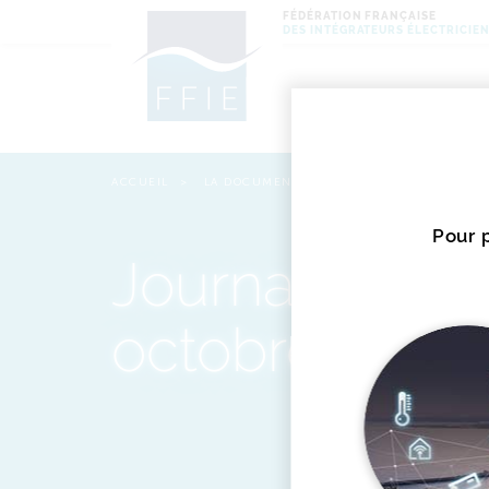
FÉDÉRATION FRANÇAISE
DES INTÉGRATEURS ÉLECTRICIE
Actu
et é
ACCUEIL
LA DOCUMENTATION
JOURNAL DES ELE
Miss
Pour p
Journal des El
octobre 2025