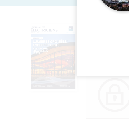
Un dossier co
ateliers de l
DERNIÈRE MISE À