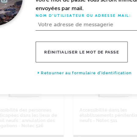
envoyées par mail.
NOM D'UTILISATEUR OU ADRESSE MAIL:
cuments
pour votre recherche
RÉINITIALISER LE MOT DE PASSE
Retourner au formulaire d'identification
ssibilité des personnes
Accessibilité dans les
icapées dans les lieux de
établissements pénitentia
ail neufs : annulation des
neufs - Notec 511
gations - Notec 526