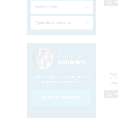
C
Maintenance
Types de documents
Devenez
adhérent…
Appl
… et profitez d’un accès illimité à
NF C
toutes nos ressources
sans
C
DEVENIR ADHÉRENT