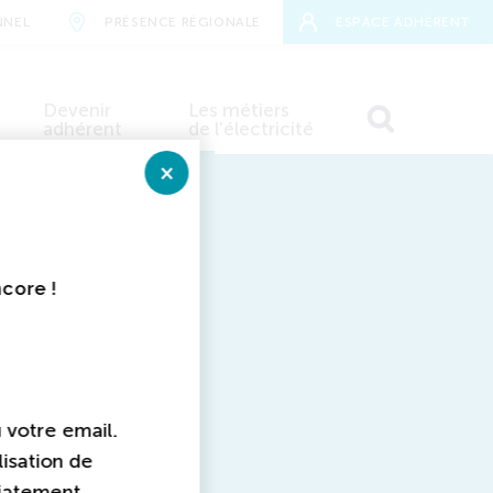
NNEL
PRÉSENCE RÉGIONALE
ESPACE ADHÉRENT
Devenir
Les métiers
adhérent
de l'électricité
RECHERCHER
aires
Fermer
E
FFIE
ncore !
×
u votre email.
lisation de
diatement