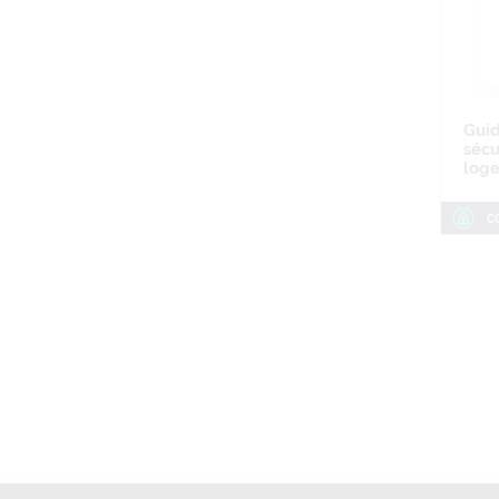
Guid
sécu
loge
C