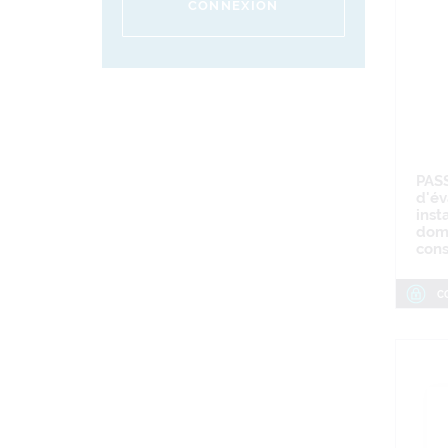
CONNEXION
PAS
d'év
inst
dom
cons
C