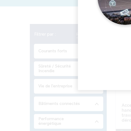
338 do
Filtrer par :
Réinitialiser
Courants forts
Sûreté / Sécurité
Incendie
Vie de l'entreprise
Bâtiments connectés
Acce
hand
trav
Performance
déro
énergétique