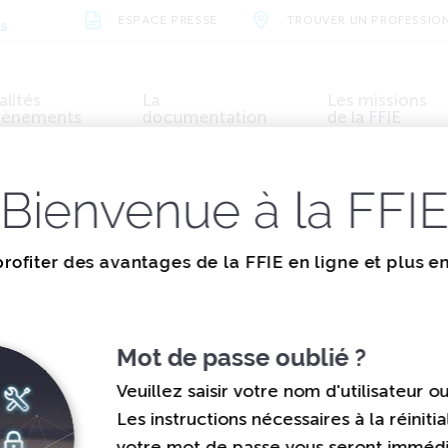
ESPACE PRESSE
TROUVER UN PROFESSIO
NS
alités
La
Les missions
vènements
documentation
de la FFIE
ions et valeurs
Métiers et formations
Actualités
Organisation
Évènements
Vidéos
Nos parten
Bienvenue à la FFI
 documents de la 
rofiter des avantages de la FFIE en ligne et plus e
Mot de passe oublié ?
Veuillez saisir votre nom d'utilisateur o
Les instructions nécessaires à la réinitia
votre mot de passe vous seront immé