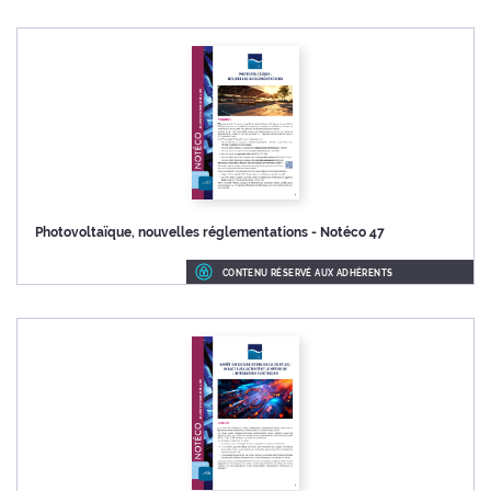
Photovoltaïque, nouvelles réglementations - Notéco 47
CONTENU RÉSERVÉ AUX ADHÉRENTS