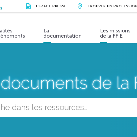
ESPACE PRESSE
TROUVER UN PROFESSIO
NS
alités
La
Les missions
vènements
documentation
de la FFIE
ions et valeurs
Métiers et formations
Actualités
Organisation
Évènements
Vidéos
Nos parten
 documents de la 