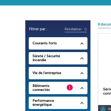
8 docu
Filtrer par :
Réinitialiser
Courants forts
Sûreté / Sécurité
Incendie
Vie de l'entreprise
Bâtiments
1
Séri
connectés
con
Performance
énergétique
C