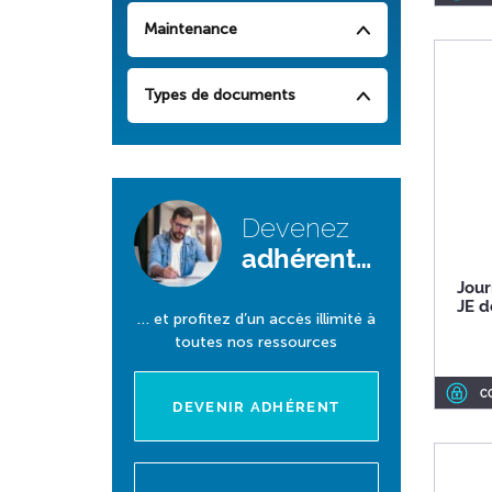
Maintenance
Types de documents
Devenez
adhérent…
Jour
JE 
… et profitez d’un accès illimité à
toutes nos ressources
C
DEVENIR ADHÉRENT