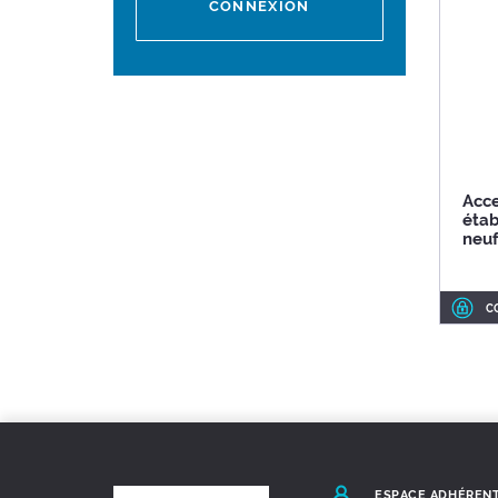
CONNEXION
Acce
étab
neuf
C
ESPACE ADHÉREN