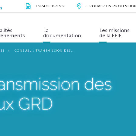
ESPACE PRESSE
TROUVER UN PROFESSIO
NS
alités
La
Les missions
vènements
documentation
de la FFIE
TÉS
CONSUEL : TRANSMISSION DES…
ions et valeurs
Métiers et formations
Actualités
Organisation
Évènements
Vidéos
Nos parten
ansmission des
aux GRD