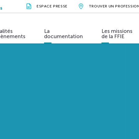
ESPACE PRESSE
TROUVER UN PROFESSIO
NS
alités
La
Les missions
vènements
documentation
de la FFIE
S
ions et valeurs
Métiers et formations
Actualités
Organisation
Évènements
Vidéos
Nos parten