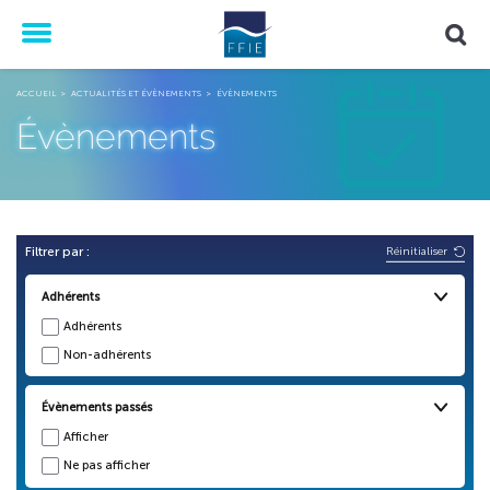
Menu
ACCUEIL
ACTUALITÉS ET ÉVÈNEMENTS
ÉVÈNEMENTS
Évènements
Réinitialiser
Filtrer par :
Adhérents
Adhérents
Non-adhérents
Évènements passés
Afficher
Ne pas afficher