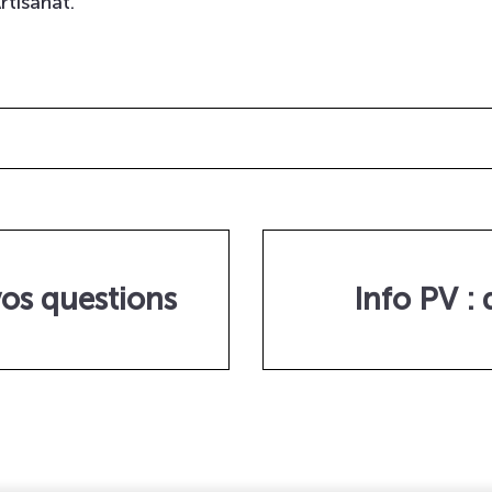
tisanat.
vos questions
Info PV : 