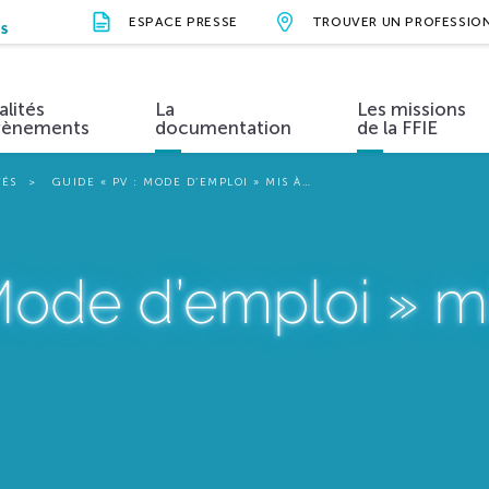
ESPACE PRESSE
TROUVER UN PROFESSIO
NS
alités
La
Les missions
vènements
documentation
de la FFIE
TÉS
GUIDE « PV : MODE D’EMPLOI » MIS À…
ions et valeurs
Métiers et formations
Actualités
Organisation
Évènements
Vidéos
Nos parten
Mode d’emploi » m