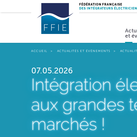
FÉDÉRATION FRANÇAISE
DES INTÉGRATEURS ÉLECTRICIE
Actu
et é
ACCUEIL
ACTUALITÉS ET ÉVÈNEMENTS
ACTUALI
Miss
07.05.2026
Intégration él
aux grandes 
marchés !