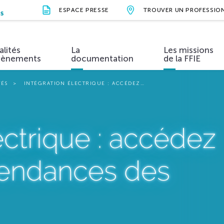
ESPACE PRESSE
TROUVER UN PROFESSIO
NS
alités
La
Les missions
vènements
documentation
de la FFIE
TÉS
INTÉGRATION ÉLECTRIQUE : ACCÉDEZ…
ions et valeurs
Métiers et formations
Actualités
Organisation
Évènements
Vidéos
Nos parten
ectrique : accédez
tendances des