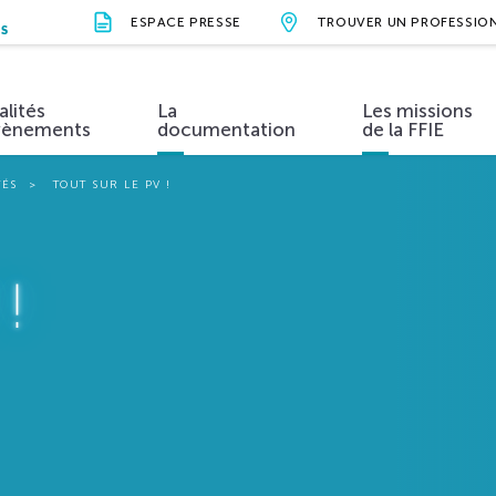
ESPACE PRESSE
TROUVER UN PROFESSIO
NS
alités
La
Les missions
vènements
documentation
de la FFIE
TÉS
TOUT SUR LE PV !
ions et valeurs
Métiers et formations
Actualités
Organisation
Évènements
Vidéos
Nos parten
!