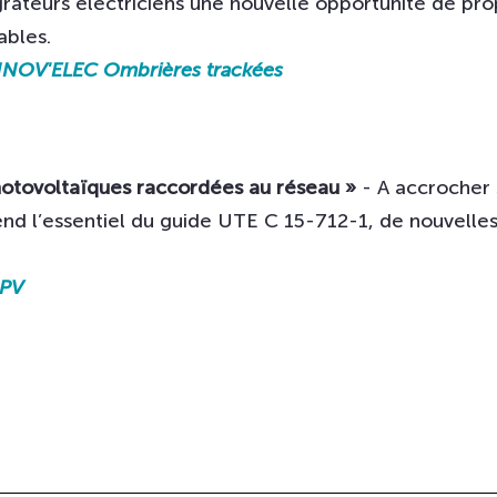
rateurs électriciens une nouvelle opportunité de prop
ables.
NOV'ELEC Ombrières trackées
photovoltaïques raccordées au réseau »
- A accrocher 
nd l’essentiel du guide UTE C 15-712-1, de nouvelles 
PV