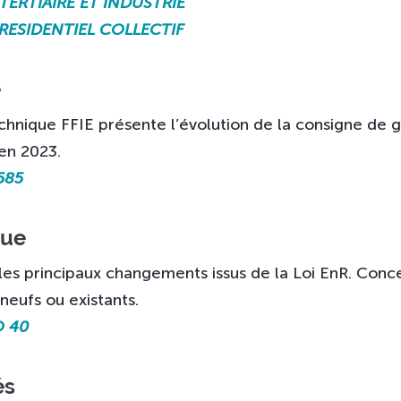
TERTIAIRE ET INDUSTRIE
RESIDENTIEL COLLECTIF
e
chnique FFIE présente l’évolution de la consigne de g
 en 2023.
585
que
les principaux changements issus de la Loi EnR. Conce
neufs ou existants.
O 40
és