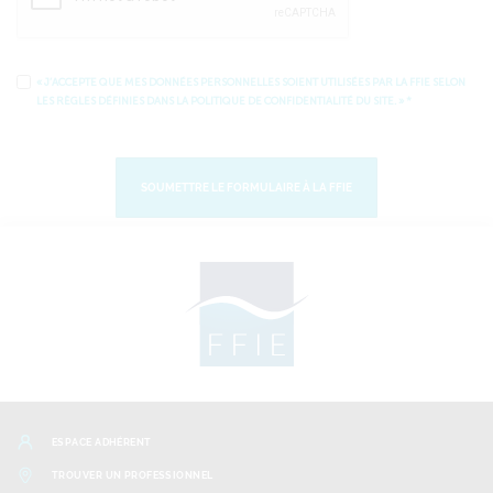
« J’ACCEPTE QUE MES DONNÉES PERSONNELLES SOIENT UTILISÉES PAR LA FFIE SELON
LES RÈGLES DÉFINIES DANS LA ​POLITIQUE DE CONFIDENTIALITÉ DU SITE​. »
*
SOUMETTRE LE FORMULAIRE À LA FFIE
ESPACE ADHÉRENT
TROUVER UN PROFESSIONNEL