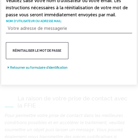
Veuillez saisir votre nom d'utilisateur ou votre email. Les
instructions nécessaires à la réinitialisation de votre mot de
passe vous seront immédiatement envoyées par mail.
VOTRE NOM
*
VOTRE PRÉNOM
*
NOM D'UTILISATEUR OU ADRESSE MAIL:
VOTRE ADRESSE EMAIL
*
VOTRE CODE POSTAL
RÉINITIALISER LE MOT DE PASSE
N° SIRET
Retourner au formulaire d'identification
La raison de votre prise de contact avec
la FFIE
Pour permettre votre prise de contact dans les meilleures
conditions possibles et en accélérer le traitement, veuillez
soumettre un objet puis laisser un message. Vous pouvez
également nous transmettre des pièces justificatives si