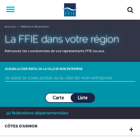
Menu
ACCUEIL
PRÉSENCE RÉGIONALE
La FFIE dans votre région
Retrouvez les coordonnées de vos représentants FFIE locaux.
JE SAISIS LE CODE POSTAL OU LA VILLE DE MON ENTREPRISE
Carte
Liste
92
fédérations départementales
CÔTES D'ARMOR
+
Fédération du BTP des Côtes d'Armor