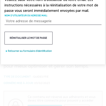
instructions nécessaires à la réinitialisation de votre mot de
passe vous seront immédiatement envoyées par mail.
NOM D'UTILISATEUR OU ADRESSE MAIL:
Sixième opus de la collection de mémos du
RÉINITIALISER LE MOT DE PASSE
Guide des Ressources Humaines de la FFIE
,
ce livret propose aux chefs d'entreprise
Retourner au formulaire d'identification
d'adopter des principes simples mais efficaces,
pour mieux optimiser et gérer son temps.
TYPE DE DOCUMENT :
GUIDES FFIE
DERNIÈRE MISE À JOUR:
03/02/2023
Ce contenu est réservé aux adhérents et vous
devez être connecté pour pouvoir y accéder