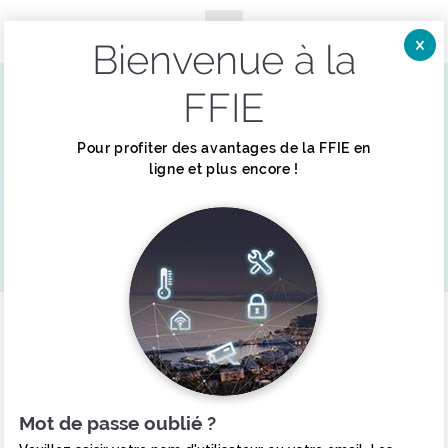
Bienvenue à la
Fer
Menu
ACCUEIL
LA DOCUMENTATION
FFIE
EMPLACEMENTS BE2 DANS LES PARCS DE STATIONNEMENT - NOTEC 584
Emplacements BE2 dans les
Pour profiter des avantages de la FFIE en
parcs de stationnement -
ligne et plus encore !
NOTEC 584
Notec
Sécurité incendie
Mot de passe oublié ?