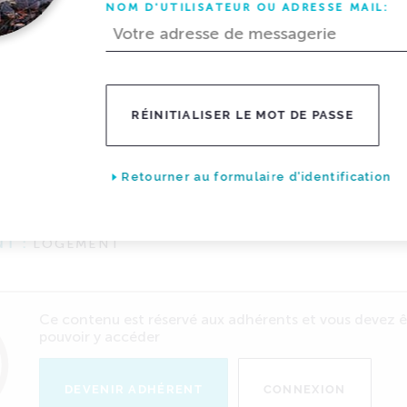
NOM D'UTILISATEUR OU ADRESSE MAIL:
ue expliquant la mise en œuvre des comp
RÉINITIALISER LE MOT DE PASSE
pour la relève de la consommation des 5 
.
Retourner au formulaire d'identification
NT :
NOTEC
T :
LOGEMENT
Ce contenu est réservé aux adhérents et vous devez 
pouvoir y accéder
DEVENIR ADHÉRENT
CONNEXION