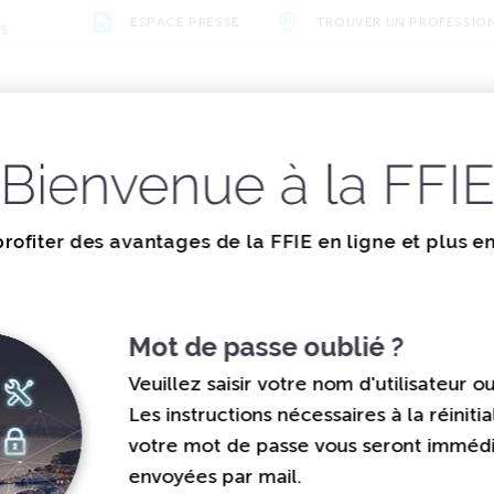
ESPACE PRESSE
TROUVER UN PROFESSIO
NS
alités
La
Les missions
vènements
documentation
de la FFIE
Bienvenue à la FFI
SITIFS DE COMPTAGE DE L'ÉNERGIE EN HABITATION - NOTEC 545
ions et valeurs
Métiers et formations
Actualités
Organisation
Évènements
Vidéos
Nos parten
positifs de compta
rofiter des avantages de la FFIE en ligne et plus e
n habitation - Not
Mot de passe oublié ?
Veuillez saisir votre nom d'utilisateur o
Les instructions nécessaires à la réinitia
votre mot de passe vous seront immé
envoyées par mail.