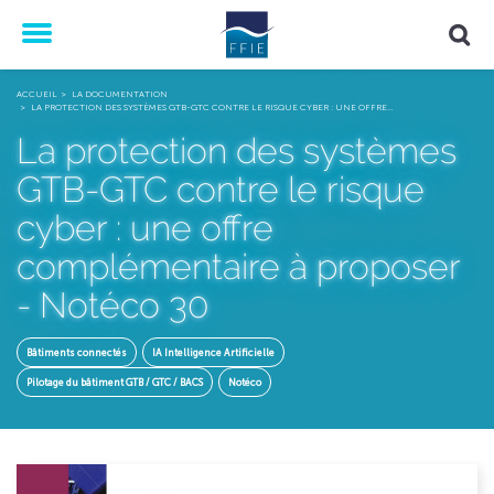
Menu
ACCUEIL
LA DOCUMENTATION
LA PROTECTION DES SYSTÈMES GTB-GTC CONTRE LE RISQUE CYBER : UNE OFFRE…
La protection des systèmes
GTB-GTC contre le risque
cyber : une offre
complémentaire à proposer
- Notéco 30
Bâtiments connectés
IA Intelligence Artificielle
Pilotage du bâtiment GTB / GTC / BACS
Notéco