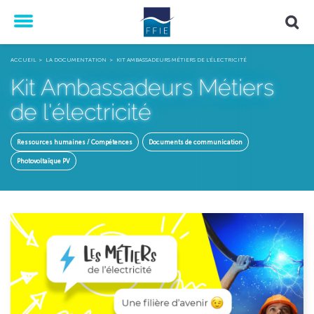
Menu
ACCUEIL
LA DOCUMENTATION
KIT AMBASSADEURS MÉTIERS DE L'ÉLECTRICITÉ
Kit Ambassadeurs Métiers
de l'électricité
Ressources humaines / Compétences
Documents de communication
Photovoltaïque PV