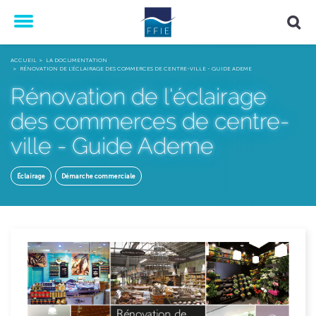
Menu
ACCUEIL
LA DOCUMENTATION
RÉNOVATION DE L'ÉCLAIRAGE DES COMMERCES DE CENTRE-VILLE - GUIDE ADEME
Rénovation de l'éclairage
des commerces de centre-
ville - Guide Ademe
Éclairage
Démarche commerciale