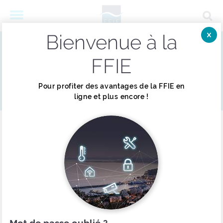
Bienvenue à la
Menu
ACCUEIL
LA DOCUMENTATION
Fer
Les documents de la FFIE
FFIE
×
Pour profiter des avantages de la FFIE en
ligne et plus encore !
Réinitialiser
Filtrer par :
Courants forts
Sûreté / Sécurité Incendie
Vie de l'entreprise