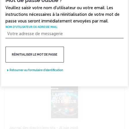
Mot de passe oublié ?
Bâtiments connectés
Veuillez saisir votre nom d'utilisateur ou votre email. Les
instructions nécessaires à la réinitialisation de votre mot de
Performance énergétique
passe vous seront immédiatement envoyées par mail.
NOM D'UTILISATEUR OU ADRESSE MAIL:
Maintenance
Types de documents
RÉINITIALISER LE MOT DE PASSE
338 documents
pour votre recherche
PERTINENCE
Retourner au formulaire d'identification
Journal des électriciens 961 - JE juin 2026