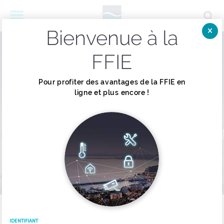
Bienvenue à la
Menu
Fer
FFIE
Construisons l’
Pour profiter des avantages de la FFIE en
ligne et plus encore !
électricité,
ensemble.
LES MISSIONS DE LA FFIE
IDENTIFIANT
03.07.2026