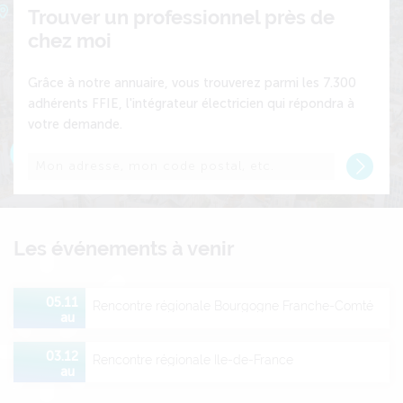
Trouver un professionnel près de
chez moi
Grâce à notre annuaire, vous trouverez parmi les 7.300
adhérents FFIE, l'intégrateur électricien qui répondra à
votre demande.
Recher
Les événements à venir
05.11
Rencontre régionale Bourgogne Franche-Comté
au
03.12
Rencontre régionale Ile-de-France
au