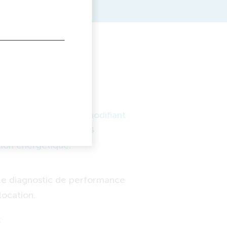
e évoluent à partir du
u 4 décembre 2024 modifiant
ique
et de
l’arrêté du 4
ition énergétique
.
 le diagnostic de performance
location.
: