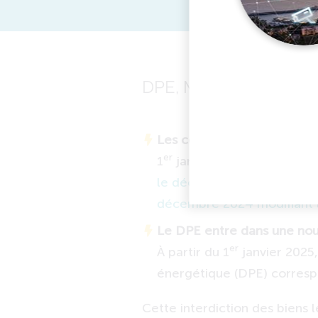
DPE, MaPrimeRenov', a
Les conditions pour bénéf
er
1
janvier 2025. Ces évolut
le décret n° 2020-26 du 14 
décembre 2024 modifiant l'
Le DPE entre dans une nou
er
À partir du 1
janvier 2025
énergétique (DPE) correspo
Cette interdiction des biens 