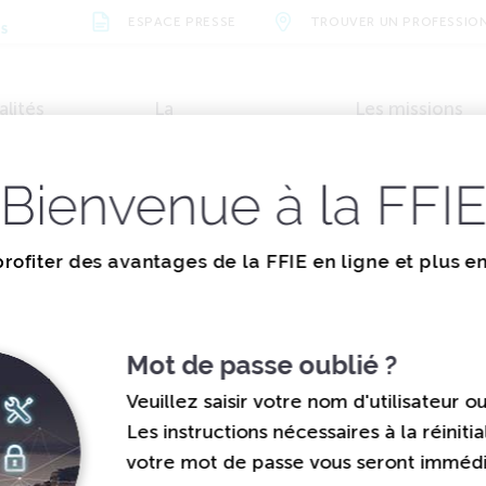
ESPACE PRESSE
TROUVER UN PROFESSIO
NS
alités
La
Les missions
vènements
documentation
de la FFIE
Bienvenue à la FFI
TÉS
ZOOM SUR QUELQUES CHANGEMENTS QUI…
ions et valeurs
Métiers et formations
Actualités
Organisation
Évènements
Vidéos
Nos parten
rofiter des avantages de la FFIE en ligne et plus e
elques changemen
ent au 1er janvier
Mot de passe oublié ?
Veuillez saisir votre nom d'utilisateur o
Les instructions nécessaires à la réinitia
votre mot de passe vous seront immé