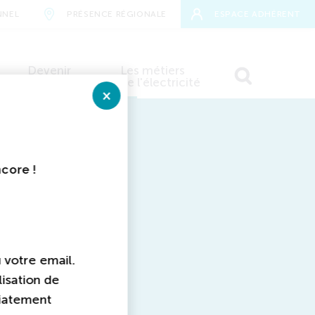
NNEL
PRÉSENCE RÉGIONALE
ESPACE ADHÉRENT
Devenir
Les métiers
adhérent
de l'électricité
Fermer
E
RECHERCHER
aires
ncore !
ts
u votre email.
lisation de
diatement