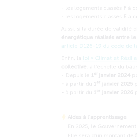
- les logements classés
F
à c
- les logements classés
E
à c
Aussi, si la durée de validité
énergétique réalisés entre le
article D126-19 du code de la
Enfin, la
loi « Climat et Résili
collective
, à l’échelle du bât
er
- Depuis le
1
janvier 2024
po
er
-
à partir du
1
janvier 2025
p
er
-
à partir du
1
janvier 2026
p
Aides à l’apprentissage
En 2025, le Gouvernement
Elle sera d’un montant de