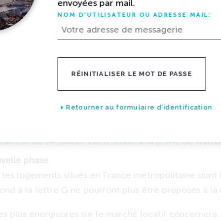
envoyées par mail.
NOM D'UTILISATEUR OU ADRESSE MAIL:
pprentissage...
RÉINITIALISER LE MOT DE PASSE
icier de MaPrimeRénov'
ainsi que les montants de l’aid
Retourner au formulaire d'identification
ions interviennent en vertu du
décret n° 2024-1143 d
janvier 2020 relatif à la prime de transition énergét
arrêté du 14 janvier 2020 relatif à la prime de trans
velle phase
, les logements situés en France métropolitaine dont
nd à la lettre G ne pourront plus être proposés à la 
les plus énergivores sur le marché locatif concernera 