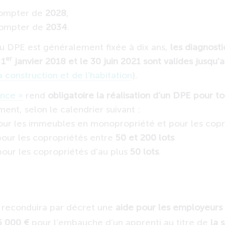
ompter de
2028
,
ompter de
2034
.
 du DPE est généralement fixée à dix ans,
les diagnost
er
 1
janvier 2018 et le 30 juin 2021 sont valides
jusqu'
 construction et de l'habitation
).
ence »
rend
obligatoire la réalisation d’un DPE pour t
iment, selon le calendrier suivant :
ur les immeubles en monopropriété et pour les cop
our les copropriétés entre
50 et 200 lots
our les copropriétés d'au plus
50 lots
.
 reconduira par décret une
aide pour les employeurs
5
000
€
pour l’embauche d’un apprenti au titre de
la 